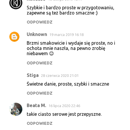
K
Szybkie i bardzo proste w przygotowaniu,
o
zapewne są też bardzo smaczne :)
m
ODPOWIEDZ
e
Unknown
n
19 marca 2019 16:18
t
Brzmi smakowicie i wydaje się proste, no i
ochota mnie naszła, na pewno zrobię
a
niebawem 😉
r
ODPOWIEDZ
z
Stiga
e
28 czerwca 2020 21:01
Świetne danie, proste, szybki i smaczne
ODPOWIEDZ
Beata M.
16 lipca 2020 22:46
takie ciasto serowe jest przepyszne.
ODPOWIEDZ