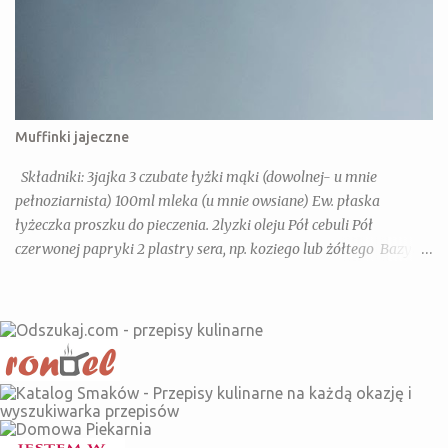
Muffinki jajeczne
Składniki: 3jajka 3 czubate łyżki mąki (dowolnej- u mnie
pełnoziarnista) 100ml mleka (u mnie owsiane) Ew. płaska
łyżeczka proszku do pieczenia. 2lyzki oleju Pół cebuli Pół
czerwonej papryki 2 plastry sera, np. koziego lub żółtego Bazylia,
Oregano, Słodka papryka Dla dorosłych dodatkowo: chili, sól,
pieprz Wykonanie: Jajka, mleko, olej mieszamy razem dodajemy
warzywa i ser pokrojone w drobniejszą kostkę(można dodać tez
kielbase, szynkę lub pieczarki- na imprezę super). Przekładamy
do form na muffinki i pieczemy 20 minut w 180 stopniach z
termoobiegiem.