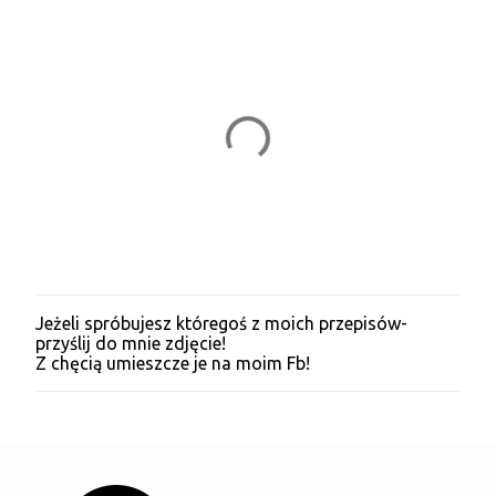
Jeżeli spróbujesz któregoś z moich przepisów-
P
przyślij do mnie zdjęcie!
r
Z chęcią umieszcze je na moim Fb!
z
e
ś
l
i
j
k