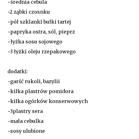
~średnia cebula
~2 ząbki czosnku
~pół szklanki bułki tartej
~papryka ostra, sól, pieprz
~łyżka sosu sojowego
~3 łyżki oleju rzepakowego
dodatki:
~garść rukoli, bazylii
~kilka plastrów pomidora
~kilka ogórków konserwowych
~3plastry sera
~mała cebulka
~sosy ulubione