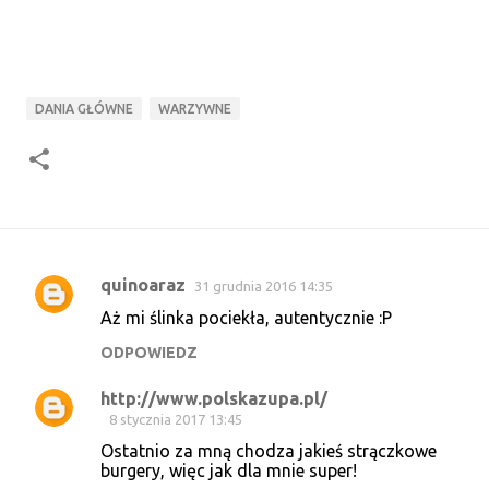
DANIA GŁÓWNE
WARZYWNE
quinoaraz
31 grudnia 2016 14:35
K
Aż mi ślinka pociekła, autentycznie :P
o
ODPOWIEDZ
m
e
http://www.polskazupa.pl/
n
8 stycznia 2017 13:45
t
Ostatnio za mną chodza jakieś strączkowe
burgery, więc jak dla mnie super!
a