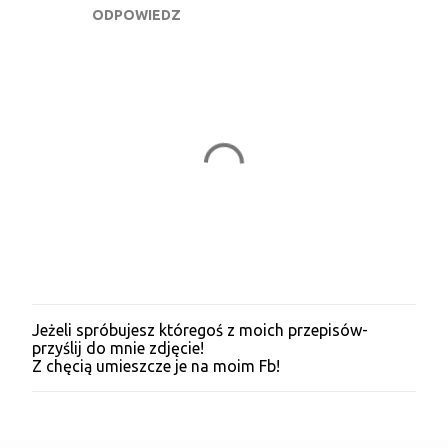
ODPOWIEDZ
r
z
e
Jeżeli spróbujesz któregoś z moich przepisów-
P
przyślij do mnie zdjęcie!
r
Z chęcią umieszcze je na moim Fb!
z
e
ś
l
i