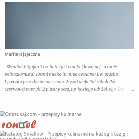
Muffinki jajeczne
Składniki: 3jajka 3 czubate łyżki mąki (dowolnej- u mnie
pełnoziarnista) 100ml mleka (u mnie owsiane) Ew. płaska
łyżeczka proszku do pieczenia. 2lyzki oleju Pół cebuli Pół
czerwonej papryki 2 plastry sera, np. koziego lub żółtego Bazylia,
Oregano, Słodka papryka Dla dorosłych dodatkowo: chili, sól,
pieprz Wykonanie: Jajka, mleko, olej mieszamy razem dodajemy
warzywa i ser pokrojone w drobniejszą kostkę(można dodać tez
kielbase, szynkę lub pieczarki- na imprezę super). Przekładamy
do form na muffinki i pieczemy 20 minut w 180 stopniach z
termoobiegiem.