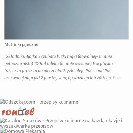
Muffinki jajeczne
Składniki: 3jajka 3 czubate łyżki mąki (dowolnej- u mnie
pełnoziarnista) 100ml mleka (u mnie owsiane) Ew. płaska
łyżeczka proszku do pieczenia. 2lyzki oleju Pół cebuli Pół
czerwonej papryki 2 plastry sera, np. koziego lub żółtego Bazylia,
Oregano, Słodka papryka Dla dorosłych dodatkowo: chili, sól,
pieprz Wykonanie: Jajka, mleko, olej mieszamy razem dodajemy
warzywa i ser pokrojone w drobniejszą kostkę(można dodać tez
kielbase, szynkę lub pieczarki- na imprezę super). Przekładamy
do form na muffinki i pieczemy 20 minut w 180 stopniach z
termoobiegiem.