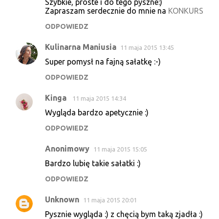
Szybkie, proste i do tego pyszne:)
o
Zapraszam serdecznie do mnie na
KONKURS
m
ODPOWIEDZ
e
Kulinarna Maniusia
n
11 maja 2015 13:45
t
Super pomysł na fajną sałatkę :-)
a
ODPOWIEDZ
r
Kinga
11 maja 2015 14:34
z
Wygląda bardzo apetycznie :)
e
ODPOWIEDZ
Anonimowy
11 maja 2015 15:05
Bardzo lubię takie sałatki :)
ODPOWIEDZ
Unknown
11 maja 2015 20:01
Pysznie wygląda :) z chęcią bym taką zjadła :)