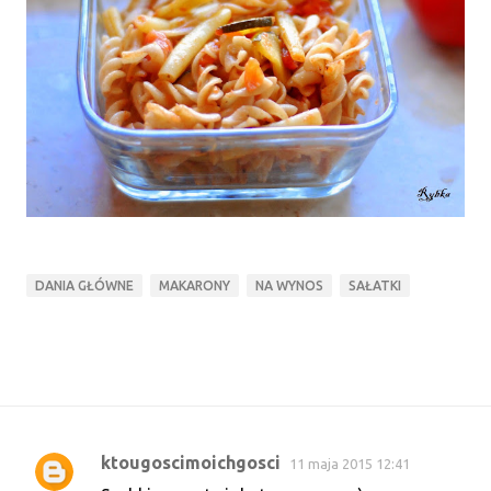
DANIA GŁÓWNE
MAKARONY
NA WYNOS
SAŁATKI
ktougoscimoichgosci
11 maja 2015 12:41
K