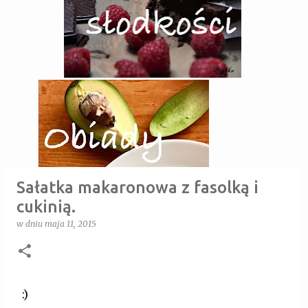
Sałatka makaronowa z fasolką i
cukinią.
w dniu
maja 11, 2015
:)