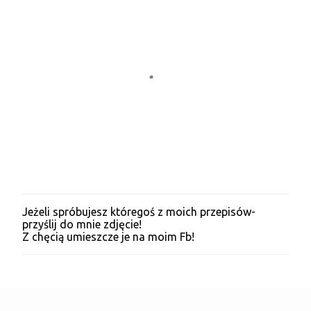
Jeżeli spróbujesz któregoś z moich przepisów-
P
przyślij do mnie zdjęcie!
r
Z chęcią umieszcze je na moim Fb!
z
e
ś
l
i
j