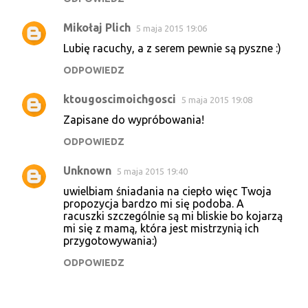
Mikołaj Plich
5 maja 2015 19:06
Lubię racuchy, a z serem pewnie są pyszne :)
ODPOWIEDZ
ktougoscimoichgosci
5 maja 2015 19:08
Zapisane do wypróbowania!
ODPOWIEDZ
Unknown
5 maja 2015 19:40
uwielbiam śniadania na ciepło więc Twoja
propozycja bardzo mi się podoba. A
racuszki szczególnie są mi bliskie bo kojarzą
mi się z mamą, która jest mistrzynią ich
przygotowywania:)
ODPOWIEDZ