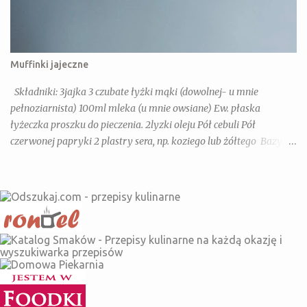
Muffinki jajeczne
Składniki: 3jajka 3 czubate łyżki mąki (dowolnej- u mnie
pełnoziarnista) 100ml mleka (u mnie owsiane) Ew. płaska
łyżeczka proszku do pieczenia. 2lyzki oleju Pół cebuli Pół
czerwonej papryki 2 plastry sera, np. koziego lub żółtego Bazylia,
Oregano, Słodka papryka Dla dorosłych dodatkowo: chili, sól,
pieprz Wykonanie: Jajka, mleko, olej mieszamy razem dodajemy
warzywa i ser pokrojone w drobniejszą kostkę(można dodać tez
kielbase, szynkę lub pieczarki- na imprezę super). Przekładamy
do form na muffinki i pieczemy 20 minut w 180 stopniach z
termoobiegiem.