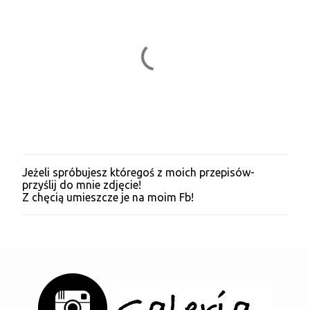
Jeżeli spróbujesz któregoś z moich przepisów-
P
przyślij do mnie zdjęcie!
r
Z chęcią umieszcze je na moim Fb!
z
e
ś
l
i
j
k
o
m