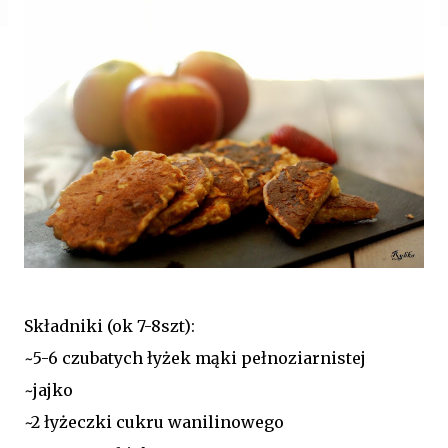
Składniki (ok 7-8szt):
~5-6 czubatych łyżek mąki pełnoziarnistej
~jajko
~2 łyżeczki cukru wanilinowego