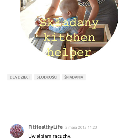
DLA DZIECI
SŁODKOŚCI
ŚNIADANIA
FitHealthyLife
5 maja 2015 11:23
K
Uwielbiam racuchy.