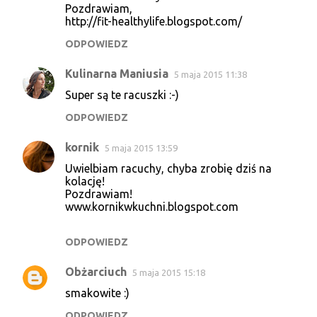
o
Pozdrawiam,
http://fit-healthylife.blogspot.com/
m
e
ODPOWIEDZ
n
Kulinarna Maniusia
5 maja 2015 11:38
t
Super są te racuszki :-)
a
ODPOWIEDZ
r
z
kornik
5 maja 2015 13:59
e
Uwielbiam racuchy, chyba zrobię dziś na
kolację!
Pozdrawiam!
www.kornikwkuchni.blogspot.com
ODPOWIEDZ
Obżarciuch
5 maja 2015 15:18
smakowite :)
ODPOWIEDZ