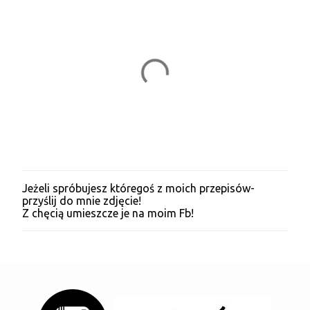
Jeżeli spróbujesz któregoś z moich przepisów-
P
przyślij do mnie zdjęcie!
r
Z chęcią umieszcze je na moim Fb!
z
e
ś
l
i
j
k
o