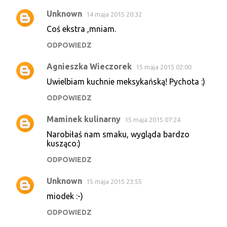
Unknown
14 maja 2015 20:32
Coś ekstra ,mniam.
ODPOWIEDZ
Agnieszka Wieczorek
15 maja 2015 02:00
Uwielbiam kuchnie meksykańską! Pychota :)
ODPOWIEDZ
Maminek kulinarny
15 maja 2015 07:24
Narobiłaś nam smaku, wygląda bardzo
kusząco:)
ODPOWIEDZ
Unknown
15 maja 2015 23:55
miodek :-)
ODPOWIEDZ