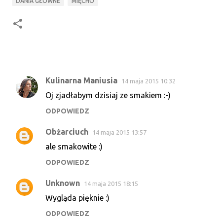
DANIA GŁÓWNE
MIĘCHO
Kulinarna Maniusia
14 maja 2015 10:32
K
Oj zjadłabym dzisiaj ze smakiem :-)
o
ODPOWIEDZ
m
e
Obżarciuch
14 maja 2015 13:57
n
ale smakowite :)
t
ODPOWIEDZ
a
r
Unknown
14 maja 2015 18:15
z
Wygląda pięknie :)
e
ODPOWIEDZ