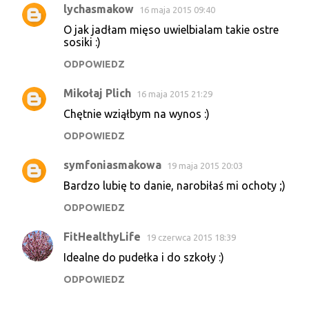
lychasmakow
16 maja 2015 09:40
O jak jadłam mięso uwielbialam takie ostre
sosiki :)
ODPOWIEDZ
Mikołaj Plich
16 maja 2015 21:29
Chętnie wziąłbym na wynos :)
ODPOWIEDZ
symfoniasmakowa
19 maja 2015 20:03
Bardzo lubię to danie, narobiłaś mi ochoty ;)
ODPOWIEDZ
FitHealthyLife
19 czerwca 2015 18:39
Idealne do pudełka i do szkoły :)
ODPOWIEDZ