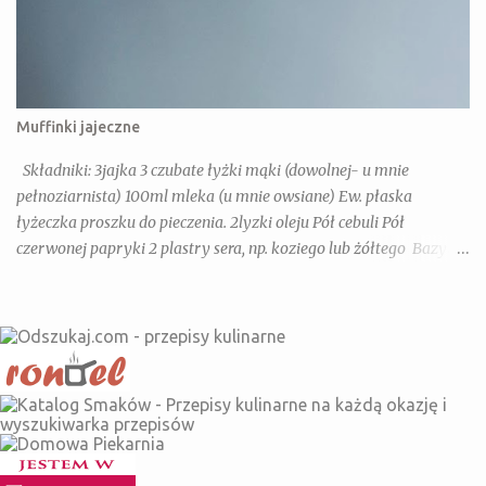
Muffinki jajeczne
Składniki: 3jajka 3 czubate łyżki mąki (dowolnej- u mnie
pełnoziarnista) 100ml mleka (u mnie owsiane) Ew. płaska
łyżeczka proszku do pieczenia. 2lyzki oleju Pół cebuli Pół
czerwonej papryki 2 plastry sera, np. koziego lub żółtego Bazylia,
Oregano, Słodka papryka Dla dorosłych dodatkowo: chili, sól,
pieprz Wykonanie: Jajka, mleko, olej mieszamy razem dodajemy
warzywa i ser pokrojone w drobniejszą kostkę(można dodać tez
kielbase, szynkę lub pieczarki- na imprezę super). Przekładamy
do form na muffinki i pieczemy 20 minut w 180 stopniach z
termoobiegiem.