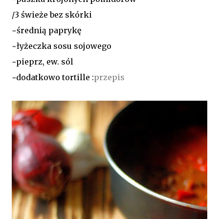
/3 świeże bez skórki
~średnią paprykę
~łyżeczka sosu sojowego
~pieprz, ew. sól
~dodatkowo tortille :
przepis