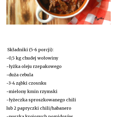
Składniki (5-6 porcji):
~0,5 kg chudej wołowiny
~łyżka oleju rzepakowego
~duża cebula
~3-4 ząbki czosnku
~mielony kmin rzymski
~łyżeczka sproszkowanego chili
lub 2 papryczki chili/habanero
~puszka krojonych pomidorów