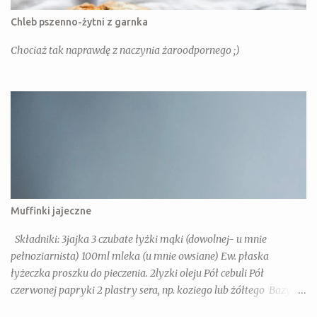
Chleb pszenno-żytni z garnka
Chociaż tak naprawdę z naczynia żaroodpornego ;)
Muffinki jajeczne
Składniki: 3jajka 3 czubate łyżki mąki (dowolnej- u mnie
pełnoziarnista) 100ml mleka (u mnie owsiane) Ew. płaska
łyżeczka proszku do pieczenia. 2lyzki oleju Pół cebuli Pół
czerwonej papryki 2 plastry sera, np. koziego lub żółtego Bazylia,
Oregano, Słodka papryka Dla dorosłych dodatkowo: chili, sól,