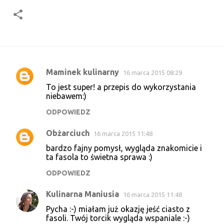
Maminek kulinarny
16 marca 2015 08:29
K
To jest super! a przepis do wykorzystania
o
niebawem:)
m
ODPOWIEDZ
e
Obżarciuch
n
16 marca 2015 11:48
t
bardzo fajny pomysł, wygląda znakomicie i
ta fasola to świetna sprawa :)
a
ODPOWIEDZ
r
z
Kulinarna Maniusia
16 marca 2015 11:48
e
Pycha :-) miałam już okazję jeść ciasto z
fasoli. Twój torcik wygląda wspaniale :-)