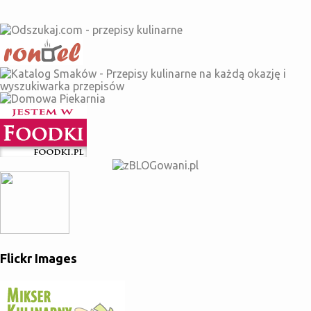
pieprz Wykonanie: Jajka, mleko, olej mieszamy razem dodajemy
warzywa i ser pokrojone w drobniejszą kostkę(można dodać tez
kielbase, szynkę lub pieczarki- na imprezę super). Przekładamy
do form na muffinki i pieczemy 20 minut w 180 stopniach z
termoobiegiem.
Flickr Images