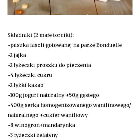
Składniki (2 małe torciki):
~puszka fasoli gotowanej na parze Bonduelle
~2 jajka
~2 łyżeczki proszku do pieczenia
~4 łyżeczki cukru
~2 łyżki kakao
~100g jogurt naturalny +50g gęstego
~400g serka homogenizowanego wanilinowego/
naturalnego +cukier waniliowy
~8 winogron+mandarynka
~3 łyżeczki żelatyny