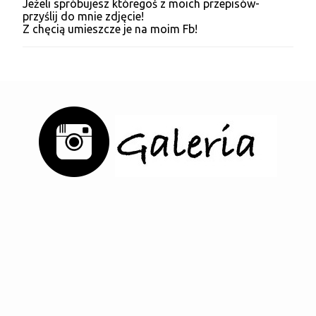
Jeżeli spróbujesz któregoś z moich przepisów-
P
przyślij do mnie zdjęcie!
r
Z chęcią umieszcze je na moim Fb!
z
e
ś
l
i
j
k
o
m
e
n
t
a
r
z