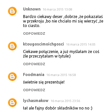
Unknown
16 marca 2015 13:08
Bardzo ciekawy deser ,dobrze ,że pokazałaś
w przekroju ,bo nie chciało mi się wierzyć ,że
to ciasto.
ODPOWIEDZ
ktougoscimoichgosci
16 marca 2015 14:05
Ciekawe połączenie, a już myślałam że coś
źle przeczytałam w tytule:)
ODPOWIEDZ
Foodmania
16 marca 2015 16:58
świetnie się prezentuje!
ODPOWIEDZ
lychasmakow
16 marca 2015 23:56
łał ale fajny dobór składników no no :)