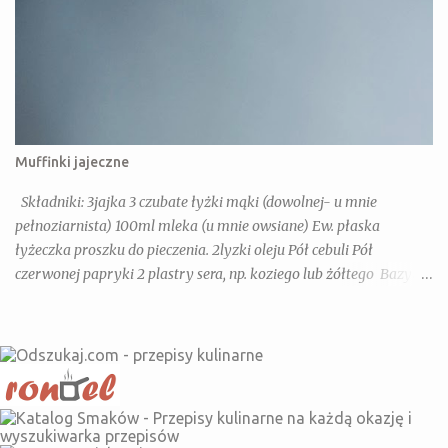
Muffinki jajeczne
Składniki: 3jajka 3 czubate łyżki mąki (dowolnej- u mnie
pełnoziarnista) 100ml mleka (u mnie owsiane) Ew. płaska
łyżeczka proszku do pieczenia. 2lyzki oleju Pół cebuli Pół
czerwonej papryki 2 plastry sera, np. koziego lub żółtego Bazylia,
Oregano, Słodka papryka Dla dorosłych dodatkowo: chili, sól,
pieprz Wykonanie: Jajka, mleko, olej mieszamy razem dodajemy
warzywa i ser pokrojone w drobniejszą kostkę(można dodać tez
kielbase, szynkę lub pieczarki- na imprezę super). Przekładamy
do form na muffinki i pieczemy 20 minut w 180 stopniach z
termoobiegiem.