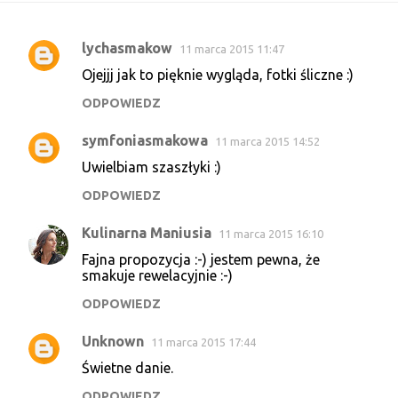
lychasmakow
11 marca 2015 11:47
K
Ojejjj jak to pięknie wygląda, fotki śliczne :)
o
ODPOWIEDZ
m
e
symfoniasmakowa
11 marca 2015 14:52
n
Uwielbiam szaszłyki :)
t
ODPOWIEDZ
a
r
Kulinarna Maniusia
11 marca 2015 16:10
z
Fajna propozycja :-) jestem pewna, że
smakuje rewelacyjnie :-)
e
ODPOWIEDZ
Unknown
11 marca 2015 17:44
Świetne danie.
ODPOWIEDZ