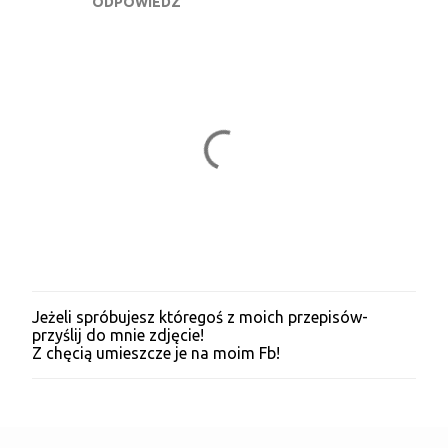
ODPOWIEDZ
Jeżeli spróbujesz któregoś z moich przepisów-
P
przyślij do mnie zdjęcie!
r
Z chęcią umieszcze je na moim Fb!
z
e
ś
l
i